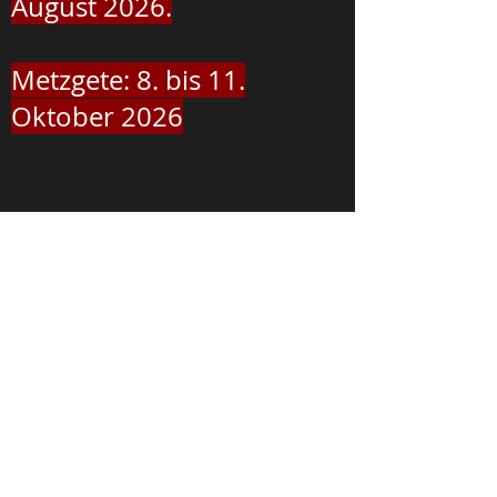
August 2026.
Metzgete: 8. bis 11.
Oktober 2026
Reservation
unter:
071 891 15 85
/
079 304 55 23
info@sonne-blatten.ch
Öffnungszeiten:
Täglich ab 9:00Uhr offen