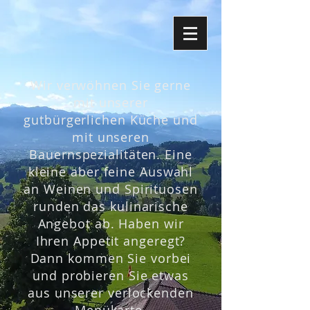
Wir verwöhnen Sie gerne
mit unserer
gutbürgerlichen Küche und
mit unseren
Bauernspezialitäten. Eine
kleine aber feine Auswahl
an Weinen und Spirituosen
runden das kulinarische
Angebot ab. Haben wir
Ihren Appetit angeregt?
Dann kommen Sie vorbei
und probieren Sie etwas
aus unserer verlockenden